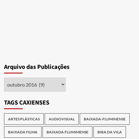
de
Votos
–
um
relato
Arquivo das Publicações
Arquivo
das
Publicações
TAGS CAXIENSES
ARTES PLÁSTICAS
AUDIOVISUAL
BAIXADA-FLUMINENSE
BAIXADA FILMA
BAIXADA FLUMIMENSE
BIRA DA VILA