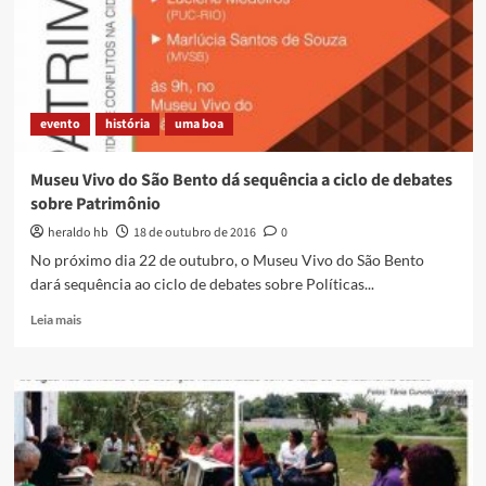
REBIO
Equitativa
evento
história
uma boa
Museu Vivo do São Bento dá sequência a ciclo de debates
sobre Patrimônio
heraldo hb
18 de outubro de 2016
0
No próximo dia 22 de outubro, o Museu Vivo do São Bento
dará sequência ao ciclo de debates sobre Políticas...
Read
Leia mais
more
about
Museu
Vivo
do
São
Bento
dá