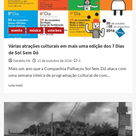
evento
música
uma boa
Várias atrações culturais em mais uma edição dos 7 Dias
de Sol Sem Dó
heraldo hb
21 de outubro de 2016
0
Mais um ano que a Companhia Palhaços Sol Sem Dó ataca com
uma semana inteira de programação cultural de com...
Read
Leia mais
more
about
Várias
atrações
culturais
em
mais
uma