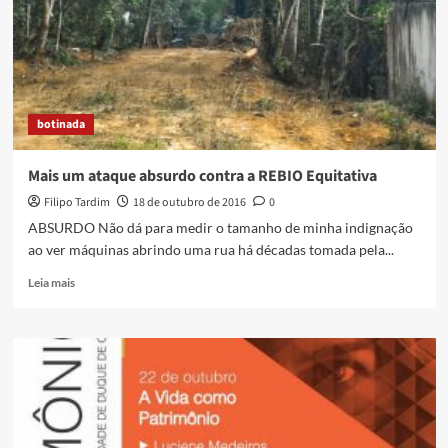
do
Paraíso
botinada
Mais um ataque absurdo contra a REBIO Equitativa
Filipo Tardim
18 de outubro de 2016
0
ABSURDO Não dá para medir o tamanho de minha indignação
ao ver máquinas abrindo uma rua há décadas tomada pela...
Read
Leia mais
more
about
Mais
um
ataque
absurdo
contra
a