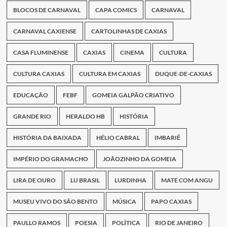
BLOCOS DE CARNAVAL
CAPA COMICS
CARNAVAL
CARNAVAL CAXIENSE
CARTOLINHAS DE CAXIAS
CASA FLUMINENSE
CAXIAS
CINEMA
CULTURA
CULTURA CAXIAS
CULTURA EM CAXIAS
DUQUE-DE-CAXIAS
EDUCAÇÃO
FEBF
GOMEIA GALPÃO CRIATIVO
GRANDE RIO
HERALDO HB
HISTÓRIA
HISTÓRIA DA BAIXADA
HÉLIO CABRAL
IMBARIÊ
IMPÉRIO DO GRAMACHO
JOÃOZINHO DA GOMEIA
LIRA DE OURO
LU BRASIL
LURDINHA
MATE COM ANGU
MUSEU VIVO DO SÃO BENTO
MÚSICA
PAPO CAXIAS
PAULLO RAMOS
POESIA
POLÍTICA
RIO DE JANEIRO