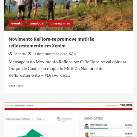
evento
uma boa
uma opinião
Movimento ReFlore-se promove mutirão
reflorestamento em Xerém
Editoria
31 de outubro de 2016
0
Mensagem do Movimento Reflore-se: O ReFlore-se vai colocar
Duque de Caxias no mapa do Mutirão Nacional de
Reflorestamento – #DiaVerde3...
Read
Leia mais
more
about
Movimento
ReFlore-
se
promove
mutirão
reflorestamento
em