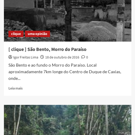
edição
dos
7
Dias
de
Sol
clique
uma opinião
Sem
Dó
[ clique ] São Bento, Morro do Paraíso
Igor Freitas Lima
18 de outubro de 2016
0
São Bento e ao fundo o Morro do Paraíso. Local
aproximadamente 7km longe do Centro de Duque de Caxias,
onde...
Read
Leia mais
more
about
[
clique
]
São
Bento,
Morro