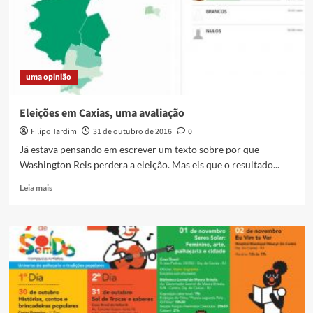
Xerém
uma opinião
Eleições em Caxias, uma avaliação
Filipo Tardim
31 de outubro de 2016
0
Já estava pensando em escrever um texto sobre por que
Washington Reis perdera a eleição. Mas eis que o resultado...
Read
Leia mais
more
about
Eleições
em
Caxias,
uma
avaliação