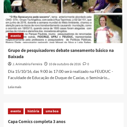
sequência
a
ciclo
de
debates
sobre
evento
Patrimônio
Grupo de pesquisadores debate saneamento básico na
Baixada
J. Arimatéria Ferreira
10 de outubro de 2016
0
Dia 15/10/16, das 9:00 às 17:00 será realizado na FEUDUC -
Faculdade de Educação de Duque de Caxias, o Seminário...
Read
Leia mais
more
about
Grupo
de
evento
história
uma boa
pesquisadores
debate
Capa Comics completa 3 anos
saneamento