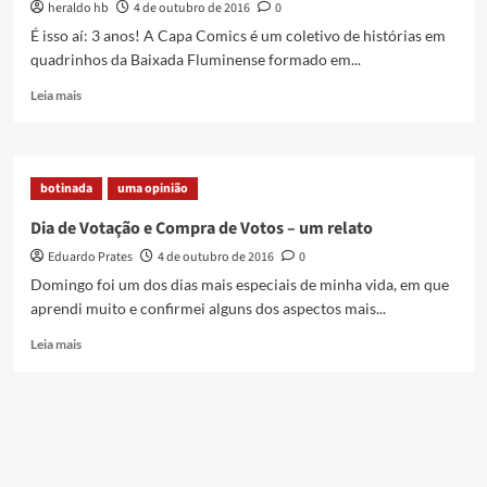
heraldo hb
4 de outubro de 2016
0
básico
na
É isso aí: 3 anos! A Capa Comics é um coletivo de histórias em
Baixada
quadrinhos da Baixada Fluminense formado em...
Read
Leia mais
more
about
Capa
Comics
botinada
uma opinião
completa
3
Dia de Votação e Compra de Votos – um relato
anos
Eduardo Prates
4 de outubro de 2016
0
Domingo foi um dos dias mais especiais de minha vida, em que
aprendi muito e confirmei alguns dos aspectos mais...
Read
Leia mais
more
about
Dia
de
Votação
e
Compra