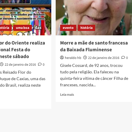
istória
uma boa
evento
história
or do Oriente realiza
Morre a mãe de santo francesa
ional Festa do
da Baixada Fluminense
neste sábado
heraldo hb
22 de janeiro de 2016
0
22 de janeiro de 2016
0
Gisele Cossard, de 92 anos, trocou
tudo pela religião. Ela faleceu na
is Reisado Flor do
quinta-feira vítima de câncer Filha de
Duque de Caxias, uma das
franceses, nascida...
do Brasil, realiza neste
Read
Leia mais
more
about
Morre
a
do
mãe
de