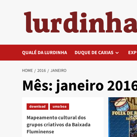
Skip
to
content
QUALÉ DA LURDINHA
DUQUE DE CAXIAS
EXP
HOME
2016
JANEIRO
Mês:
janeiro 201
download
uma boa
Mapeamento cultural dos
grupos criativos da Baixada
Fluminense