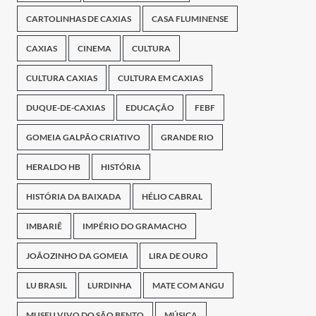
CARTOLINHAS DE CAXIAS
CASA FLUMINENSE
CAXIAS
CINEMA
CULTURA
CULTURA CAXIAS
CULTURA EM CAXIAS
DUQUE-DE-CAXIAS
EDUCAÇÃO
FEBF
GOMEIA GALPÃO CRIATIVO
GRANDE RIO
HERALDO HB
HISTÓRIA
HISTÓRIA DA BAIXADA
HÉLIO CABRAL
IMBARIÊ
IMPÉRIO DO GRAMACHO
JOÃOZINHO DA GOMEIA
LIRA DE OURO
LU BRASIL
LURDINHA
MATE COM ANGU
MUSEU VIVO DO SÃO BENTO
MÚSICA