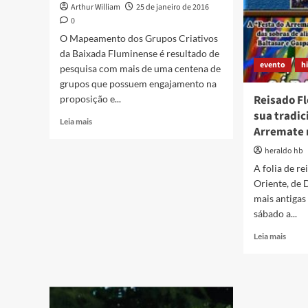
Arthur William
25 de janeiro de 2016
0
O Mapeamento dos Grupos Criativos
da Baixada Fluminense é resultado de
evento
h
pesquisa com mais de uma centena de
grupos que possuem engajamento na
Reisado Fl
proposição e...
sua tradic
Read
Leia mais
Arremate 
more
about
heraldo hb
Mapeamento
A folia de re
cultural
Oriente, de 
dos
grupos
mais antigas 
criativos
sábado a...
da
Read
Leia mais
Baixada
more
Fluminense
about
Reisa
Flor
do