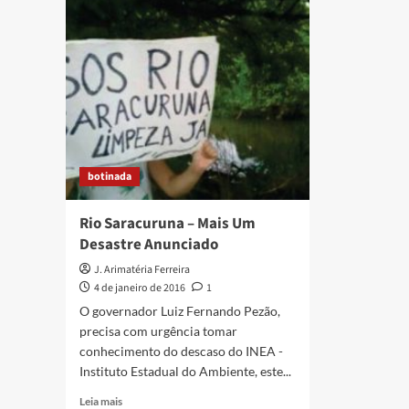
Orien
realiz
sua
tradic
Festa
do
Arrem
neste
sábad
botinada
Rio Saracuruna – Mais Um
Desastre Anunciado
J. Arimatéria Ferreira
4 de janeiro de 2016
1
O governador Luiz Fernando Pezão,
precisa com urgência tomar
conhecimento do descaso do INEA -
Instituto Estadual do Ambiente, este...
Read
Leia mais