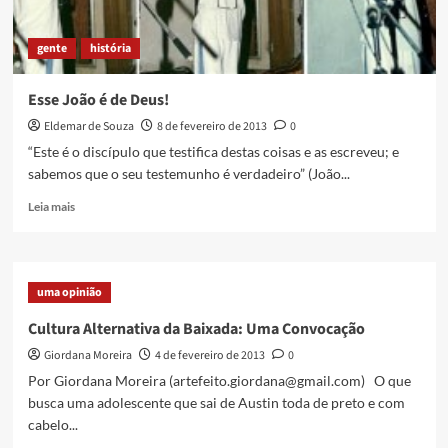
Caxias’]
gente
história
Esse João é de Deus!
Eldemar de Souza
8 de fevereiro de 2013
0
“Este é o discípulo que testifica destas coisas e as escreveu; e
sabemos que o seu testemunho é verdadeiro” (João...
Read
Leia mais
more
about
Esse
João
uma opinião
é
de
Cultura Alternativa da Baixada: Uma Convocação
Deus!
Giordana Moreira
4 de fevereiro de 2013
0
Por Giordana Moreira (artefeito.giordana@gmail.com) O que
busca uma adolescente que sai de Austin toda de preto e com
cabelo...