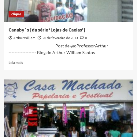
clique
Canaby´s [da série ‘Lojas de Caxias’]
Arthur William
20 de fevereiro de 2013
0
------------------------------ Post de @oProfessorArthur ------------
------------------ Blog do Arthur William Santos
Read
Leia mais
more
about
Canaby
´s
[da
série
‘Lojas
de
Caxias’]