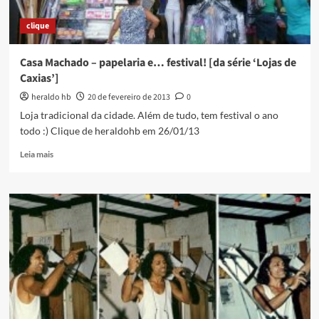
clique
Casa Machado – papelaria e… festival! [da série ‘Lojas de
Caxias’]
heraldo hb
20 de fevereiro de 2013
0
Loja tradicional da cidade. Além de tudo, tem festival o ano
todo :) Clique de heraldohb em 26/01/13
Read
Leia mais
more
about
Casa
Machado
–
papelaria
e…
festival!
[da
série
‘Lojas
de