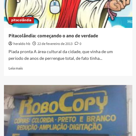
pitacolândia
Pitacolândia: começando o ano de verdade
heraldo hb
22 de fevereiro de 2013
0
Piada pronta A área cultural da cidade, que vinha de um
período de anos de perrengue total, de fato tinha...
Read
Leia mais
more
about
Pitacolândia:
começando
o
ano
de
verdade