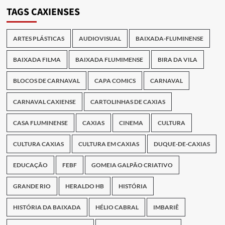
Publicações
TAGS CAXIENSES
ARTES PLÁSTICAS
AUDIOVISUAL
BAIXADA-FLUMINENSE
BAIXADA FILMA
BAIXADA FLUMIMENSE
BIRA DA VILA
BLOCOS DE CARNAVAL
CAPA COMICS
CARNAVAL
CARNAVAL CAXIENSE
CARTOLINHAS DE CAXIAS
CASA FLUMINENSE
CAXIAS
CINEMA
CULTURA
CULTURA CAXIAS
CULTURA EM CAXIAS
DUQUE-DE-CAXIAS
EDUCAÇÃO
FEBF
GOMEIA GALPÃO CRIATIVO
GRANDE RIO
HERALDO HB
HISTÓRIA
HISTÓRIA DA BAIXADA
HÉLIO CABRAL
IMBARIÊ