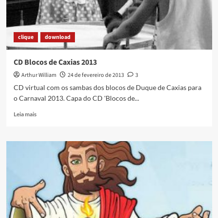
clique
download
CD Blocos de Caxias 2013
Arthur William
24 de fevereiro de 2013
3
CD virtual com os sambas dos blocos de Duque de Caxias para
o Carnaval 2013. Capa do CD 'Blocos de...
Read
Leia mais
more
about
CD
Blocos
de
Caxias
2013