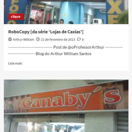
clique
RoboCopy [da série ‘Lojas de Caxias’]
Arthur William
21 de fevereiro de 2013
0
------------------------------ Post de @oProfessorArthur ------------
------------------ Blog do Arthur William Santos
Read
Leia mais
more
about
RoboCopy
[da
série
‘Lojas
de
Caxias’]