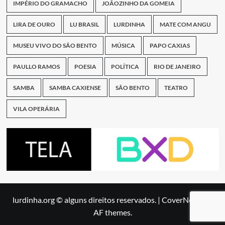
IMPÉRIO DO GRAMACHO
JOÃOZINHO DA GOMEIA
LIRA DE OURO
LU BRASIL
LURDINHA
MATE COM ANGU
MUSEU VIVO DO SÃO BENTO
MÚSICA
PAPO CAXIAS
PAULLO RAMOS
POESIA
POLÍTICA
RIO DE JANEIRO
SAMBA
SAMBA CAXIENSE
SÃO BENTO
TEATRO
VILA OPERÁRIA
lurdinha.org © alguns direitos reservados.
|
CoverNews
by
AF themes.