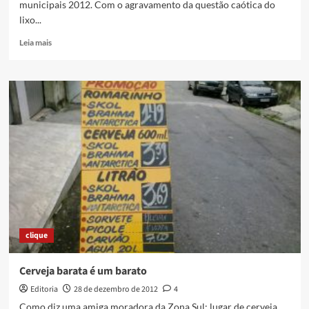
municipais 2012. Com o agravamento da questão caótica do
perdida
lixo...
Read
Leia mais
more
about
Um
recado
sobre
o
momento
cultural
em
Duque
de
Caxias
clique
Cerveja barata é um barato
Editoria
28 de dezembro de 2012
4
Como diz uma amiga moradora da Zona Sul: lugar de cerveja