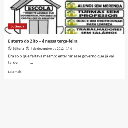
botinada
Enterro do Zito – é nessa terça-feira
Editoria
4 de dezembro de 2012
0
Era só o que faltava mesmo: enterrar esse governo que já vai
tarde. ...
Read
Leia mais
more
about
Enterro
do
Zito
–
é
nessa
terça-
feira