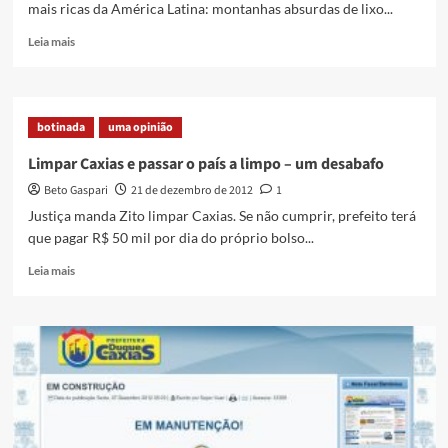
mais ricas da América Latina: montanhas absurdas de lixo...
Read
Leia mais
more
about
Pitacolândia
saideira
botinada
uma opinião
do
ano
Limpar Caxias e passar o país a limpo – um desabafo
Beto Gaspari
21 de dezembro de 2012
1
Justiça manda Zito limpar Caxias. Se não cumprir, prefeito terá
que pagar R$ 50 mil por dia do próprio bolso...
Read
Leia mais
more
about
Limpar
Caxias
e
passar
o
país
a