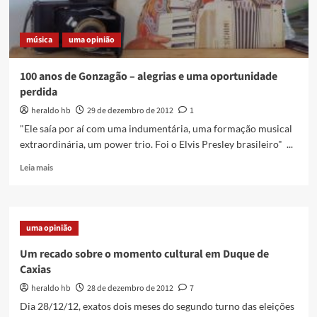
ano
bem
música
uma opinião
100 anos de Gonzagão – alegrias e uma oportunidade
perdida
heraldo hb
29 de dezembro de 2012
1
"Ele saía por aí com uma indumentária, uma formação musical
extraordinária, um power trio. Foi o Elvis Presley brasileiro" ...
Read
Leia mais
more
about
100
anos
uma opinião
de
Gonzagão
Um recado sobre o momento cultural em Duque de
–
Caxias
alegrias
e
heraldo hb
28 de dezembro de 2012
7
uma
Dia 28/12/12, exatos dois meses do segundo turno das eleições
oportunidade