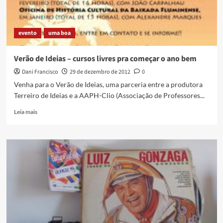
evento
uma boa
Verão de Ideias – cursos livres pra começar o ano bem
Dani Francisco
29 de dezembro de 2012
0
Venha para o Verão de Ideias, uma parceria entre a produtora
Terreiro de Ideias e a AAPH-Clio (Associação de Professores...
Read
Leia mais
more
about
Verão
de
Ideias
–
cursos
livres
pra
começar
o