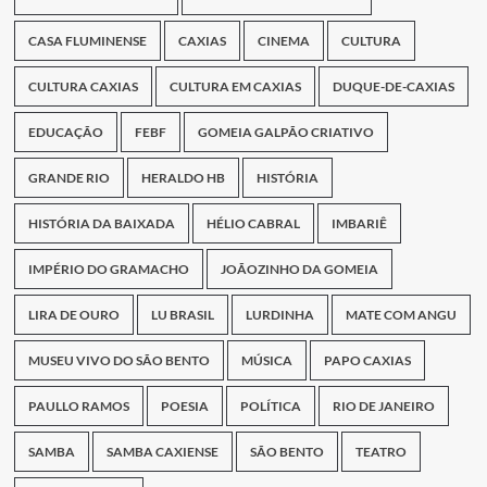
CASA FLUMINENSE
CAXIAS
CINEMA
CULTURA
CULTURA CAXIAS
CULTURA EM CAXIAS
DUQUE-DE-CAXIAS
EDUCAÇÃO
FEBF
GOMEIA GALPÃO CRIATIVO
GRANDE RIO
HERALDO HB
HISTÓRIA
HISTÓRIA DA BAIXADA
HÉLIO CABRAL
IMBARIÊ
IMPÉRIO DO GRAMACHO
JOÃOZINHO DA GOMEIA
LIRA DE OURO
LU BRASIL
LURDINHA
MATE COM ANGU
MUSEU VIVO DO SÃO BENTO
MÚSICA
PAPO CAXIAS
PAULLO RAMOS
POESIA
POLÍTICA
RIO DE JANEIRO
SAMBA
SAMBA CAXIENSE
SÃO BENTO
TEATRO