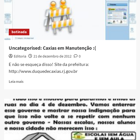
limpo
–
um
desabafo
botinada
Uncategorised: Caxias em Manutenção :(
Editoria
21 de dezembro de 2012
0
E não se esqueça disso! Site da prefeitura:
http://www.duquedecaxias.rj.gov.br
Read
Leia mais
more
about
Uncategorised:
Caxias
em
Manutenção
:
(