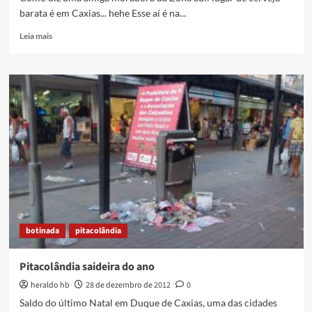
barata é em Caxias... hehe Esse aí é na...
Read
Leia mais
more
about
Cerveja
barata
é
um
barato
botinada
pitacolândia
Pitacolândia saideira do ano
heraldo hb
28 de dezembro de 2012
0
Saldo do último Natal em Duque de Caxias, uma das cidades