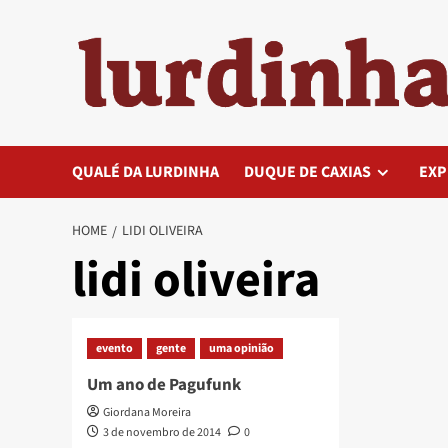
Skip
to
content
QUALÉ DA LURDINHA
DUQUE DE CAXIAS
EXP
HOME
LIDI OLIVEIRA
lidi oliveira
evento
gente
uma opinião
Um ano de Pagufunk
Giordana Moreira
3 de novembro de 2014
0