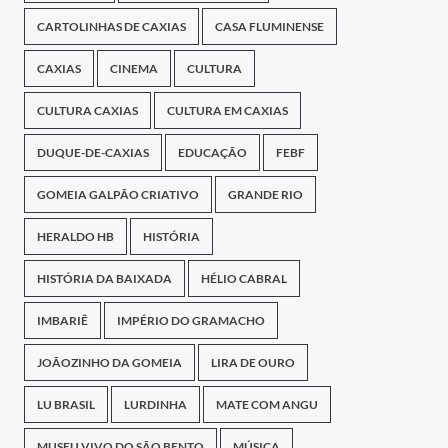
CARTOLINHAS DE CAXIAS
CASA FLUMINENSE
CAXIAS
CINEMA
CULTURA
CULTURA CAXIAS
CULTURA EM CAXIAS
DUQUE-DE-CAXIAS
EDUCAÇÃO
FEBF
GOMEIA GALPÃO CRIATIVO
GRANDE RIO
HERALDO HB
HISTÓRIA
HISTÓRIA DA BAIXADA
HÉLIO CABRAL
IMBARIÊ
IMPÉRIO DO GRAMACHO
JOÃOZINHO DA GOMEIA
LIRA DE OURO
LU BRASIL
LURDINHA
MATE COM ANGU
MUSEU VIVO DO SÃO BENTO
MÚSICA