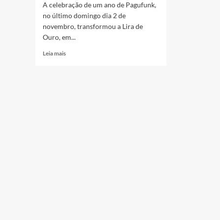
A celebração de um ano de Pagufunk,
no último domingo dia 2 de
novembro, transformou a Lira de
Ouro, em...
Read
Leia mais
more
about
Um
ano
de
Pagufunk